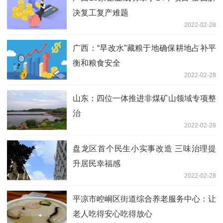
决复工复产难题
2022-02-28
广西：“旱改水”藏粮于地确保耕地占补平
衡和粮食安全
2022-02-28
山东：四位一体推进非煤矿山领域专项整
治
2022-02-28
盘龙区首个民生小实事改造 三味治理提
升居民幸福感
2022-02-28
平凉市崆峒区街道综合养老服务中心：让
老人吃得安心吃得放心