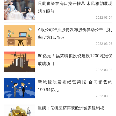
只此青绿在海口拉开帷幕 宋风雅韵展现
观众眼前
2022-03-04
A股公司准油股份发布股价异动公告 毛利
率仅为11.79%
2022-03-03
60亿元！福莱特拟投资建设1200吨光伏
玻璃项目
2022-03-03
新城控股发布经营简报 合同销售约
190.94亿元
2022-03-03
重磅！亿帆医药再获欧洲独家经销权