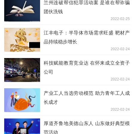
兰州连破帮信犯罪活动案 是谁在帮诈骗
团伙洗钱
2022-02-25
江丰电子：半导体市场需求旺盛 靶材产
品持续稳步增长
2022-02-24
科技赋能教育竞业达 在怀来成立全资子
公司
2022-02-24
产业工人当选劳动模范 助力青年工人成
长成才
2022-02-24
厚道齐鲁地美德山东人 山东做好典型模
范活动