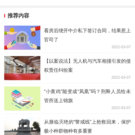
推荐内容
看房后绕开中介私下签订合同，结果惹上
官司了
2022-03-07
【以案说法】无人机与汽车相撞引发的侵
权责任纠纷案
2022-03-07
“小黄鸡”能变成“凤凰”吗？刑释人员给未
管所送上锦旗
2022-03-07
从濒临灭绝的“警戒线”上抢救回来，保护
极小种群物种有多重要