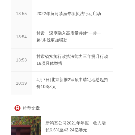
2022年黄河禁渔专项执法行动启动
13:55
甘肃：深度融入高质量共建“一带一
13:54
路”步伐更加强劲
甘肃省实施行政执法能力三年提升行动
13:53
16项具体举措
4月7日|北京新推2宗预申请宅地总起拍
10:39
价103亿元
推荐文章
新鸿基公司2021年年报：收入增
长6.6%至43.24亿港元