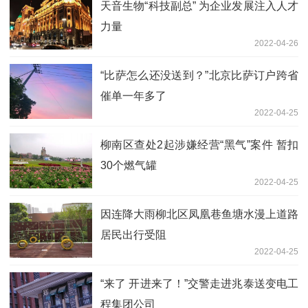
天音生物“科技副总” 为企业发展注入人才
力量
2022-04-26
“比萨怎么还没送到？”北京比萨订户跨省
催单一年多了
2022-04-25
柳南区查处2起涉嫌经营“黑气”案件 暂扣
30个燃气罐
2022-04-25
因连降大雨柳北区凤凰巷鱼塘水漫上道路
居民出行受阻
2022-04-25
“来了 开进来了！”交警走进兆泰送变电工
程集团公司