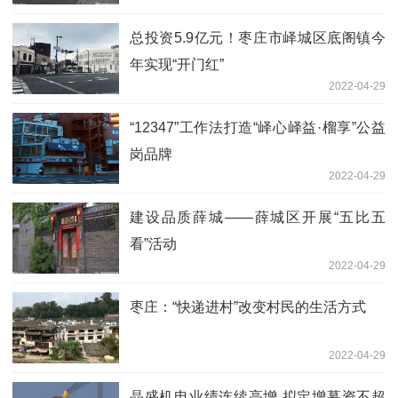
总投资5.9亿元！枣庄市峄城区底阁镇今
年实现“开门红”
2022-04-29
“12347”工作法打造“峄心峄益·榴享”公益
岗品牌
2022-04-29
建设品质薛城——薛城区开展“五比五
看”活动
2022-04-29
枣庄：“快递进村”改变村民的生活方式
2022-04-29
晶盛机电业绩连续高增 拟定增募资不超