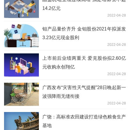
14.2亿元
2022-04-28
钼产品量价齐升 金钼股份2021年拟派发
3.23亿元现金股利
2022-04-28
上市前后业绩两重天 爱克股份拟2.60亿
元收购永创翔亿
2022-04-28
广西发布“灾害性天气提醒”28日晚起新一
波强降雨无缝衔接
2022-04-28
广饶：高标准农田建设打造绿色粮食生产
基地