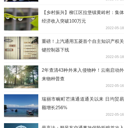
【乡村振兴】柳江区拉堡镇黄岭村：集体
经济收入突破100万元
2022-05-18
重磅！上汽通用五菱首个自主知识产权关
键控制器下线
2022-05-18
2年查清43种外来入侵物种！云南启动外
来物种普查
2022-05-16
瑞丽市畹町芒满通道通关以来 日均贸易
额增长256%
2022-05-16
最高法：顺风车交通事故保险拒赔首次入