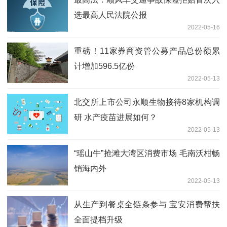
选最高人民法院公报
2022-05-16
重磅！11家券商资管公募产品总份额累
计增加596.5亿份
2022-05-13
北交所上市公司永顺生物接待8家机构调
研 水产疫苗进展如何？
2022-05-13
“瑶山牛”抢滩大湾区消费市场 毛南沃柑畅
销海内外
2022-05-13
从生产到餐桌全链条参与 宝安消费帮扶
全面提档升级